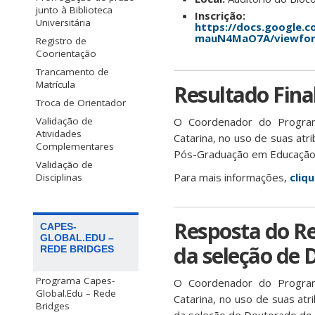
junto à Biblioteca
Inscrição:
Universitária
https://docs.google
mauN4MaO7A/viewfo
Registro de
Coorientação
Trancamento de
Matrícula
Resultado Fina
Troca de Orientador
O Coordenador do Program
Validação de
Atividades
Catarina, no uso de suas atr
Complementares
Pós-Graduação em Educação F
Validação de
Para mais informações,
cliq
Disciplinas
Resposta do Re
CAPES-
GLOBAL.EDU –
da seleção de 
REDE BRIDGES
Programa Capes-
O Coordenador do Program
Global.Edu – Rede
Catarina, no uso de suas atr
Bridges