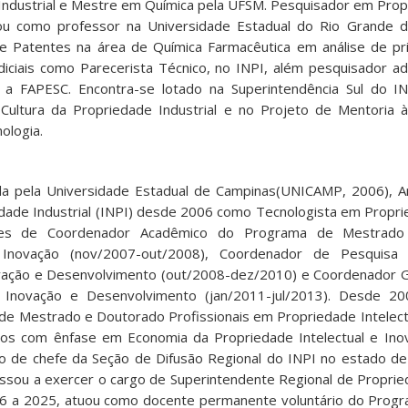
Industrial e Mestre em Química pela UFSM. Pesquisador em Propr
ou como professor na Universidade Estadual do Rio Grande d
e Patentes na área de Química Farmacêutica em análise de pr
udiciais como Parecerista Técnico, no INPI, além pesquisador 
m a FAPESC. Encontra-se lotado na Superintendência Sul do 
Cultura da Propriedade Industrial e no Projeto de Mentoria à
nologia.
a pela Universidade Estadual de Campinas(UNICAMP, 2006), Ar
edade Industrial (INPI) desde 2006 como Tecnologista em Proprie
es de Coordenador Acadêmico do Programa de Mestrado 
e Inovação (nov/2007-out/2008), Coordenador de Pesquis
novação e Desenvolvimento (out/2008-dez/2010) e Coordenador 
l, Inovação e Desenvolvimento (jan/2011-jul/2013). Desde 2
e Mestrado e Doutorado Profissionais em Propriedade Intelect
hos com ênfase em Economia da Propriedade Intelectual e Ino
 de chefe da Seção de Difusão Regional do INPI no estado de 
assou a exercer o cargo de Superintendente Regional de Propried
6 a 2025, atuou como docente permanente voluntário do Prog