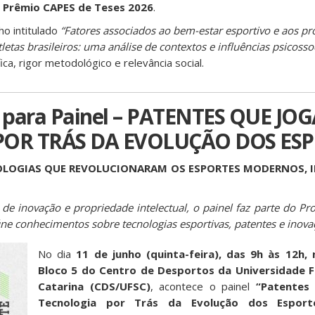
o
Prêmio CAPES de Teses 2026
.
o intitulado
“Fatores associados ao bem-estar esportivo e aos p
etas brasileiros: uma análise de contextos e influências psicossoc
fica, rigor metodológico e relevância social.
 para Painel – PATENTES QUE JOG
OR TRÁS DA EVOLUÇÃO DOS ES
LOGIAS QUE REVOLUCIONARAM OS ESPORTES MODERNOS, I
 de inovação e propriedade intelectual, o painel faz parte do P
e conhecimentos sobre tecnologias esportivas, patentes e inova
No dia
11 de junho (quinta-feira), das 9h às 12h,
Bloco 5 do Centro de Desportos da Universidade F
Catarina (CDS/UFSC)
, acontece o painel
“Patentes
Tecnologia por Trás da Evolução dos Esport