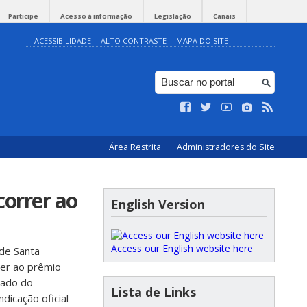
Participe
Acesso à informação
Legislação
Canais
ACESSIBILIDADE
ALTO CONTRASTE
MAPA DO SITE
Área Restrita
Administradores do Site
correr ao
English Version
Access our English website here
de Santa
rer ao prêmio
rado do
Lista de Links
ndicação oficial