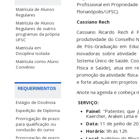
Profissional em Propriedade
Matrícula de Alunos
Florianópolis/UFSC).
Regulares
Cassiano Rech
Matrícula de Alunos
Regulares de outros
Cassiano Ricardo Rech é P
programas da própria
produtividade do Conselho N
UFSC
de Pós-Graduação em Educaç
Matrícula em
inovadoras sobre atividade
Disciplina Isolada
Sistema Único de Saúde. Co
Matrícula como Aluno
Convênio
Física e Saúde), atua em re
promoção da atividade física
e forte atuação em projetos 
REQUERIMENTOS
Anote na agenda e conheça ma
SERVIÇO:
Estágio de Docência
Expedição de Diploma
Painel:
“Patentes que J
Kaercher, Araken Lima e
Prorrogação de prazo
Data:
11 de junho de 202
para qualificação ou
conclusão do curso
Horário:
9h às 12h
Prorrogação de prazo
Local:
Auditório do Bloc