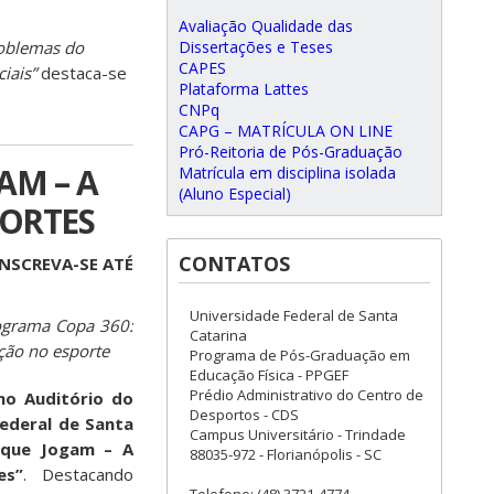
Avaliação Qualidade das
roblemas do
Dissertações e Teses
CAPES
iais”
destaca-se
Plataforma Lattes
CNPq
CAPG – MATRÍCULA ON LINE
Pró-Reitoria de Pós-Graduação
AM – A
Matrícula em disciplina isolada
(Aluno Especial)
PORTES
CONTATOS
NSCREVA-SE ATÉ
Universidade Federal de Santa
rograma Copa 360:
Catarina
ção no esporte
Programa de Pós-Graduação em
Educação Física - PPGEF
Prédio Administrativo do Centro de
 no Auditório do
Desportos - CDS
ederal de Santa
Campus Universitário - Trindade
 que Jogam – A
88035-972 - Florianópolis - SC
es”
. Destacando