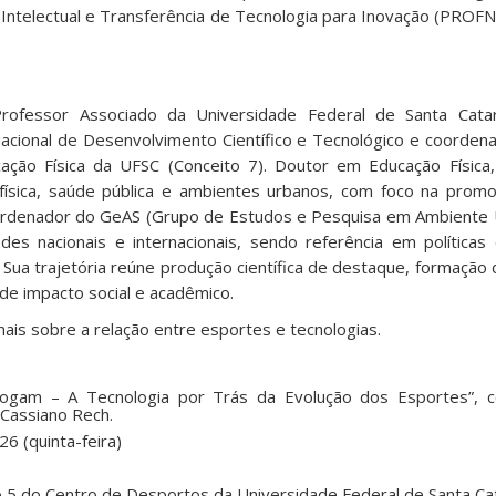
 Intelectual e Transferência de Tecnologia para Inovação (PROFN
rofessor Associado da Universidade Federal de Santa Catar
acional de Desenvolvimento Científico e Tecnológico e coorde
ão Física da UFSC (Conceito 7). Doutor em Educação Física, 
 física, saúde pública e ambientes urbanos, com foco na pro
ordenador do GeAS (Grupo de Estudos e Pesquisa em Ambiente 
des nacionais e internacionais, sendo referência em políticas
. Sua trajetória reúne produção científica de destaque, formaçã
de impacto social e acadêmico.
is sobre a relação entre esportes e tecnologias.
ogam – A Tecnologia por Trás da Evolução dos Esportes”, 
 Cassiano Rech.
6 (quinta-feira)
o 5 do Centro de Desportos da Universidade Federal de Santa Ca