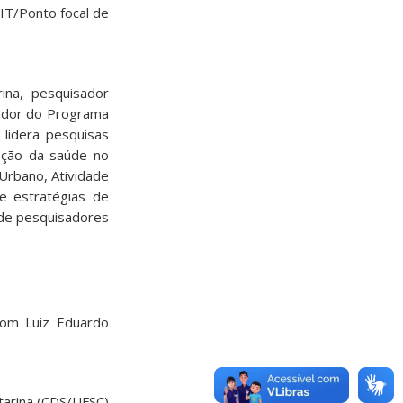
IT/Ponto focal de
ina, pesquisador
nador do Programa
lidera pesquisas
moção da saúde no
Urbano, Atividade
 e estratégias de
o de pesquisadores
com Luiz Eduardo
tarina (CDS/UFSC)