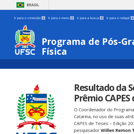
BRASIL
Ir para o conteúdo
1
Ir para o menu
2
Ir para a busca
3
Ir para o rodapé
4
Programa de Pós-Gr
Física
Resultado da S
Prêmio CAPES d
O Coordenador do Programa 
Catarina, no uso de suas atri
CAPES de Teses – Edição 202
pesquisador
Willen Remon 