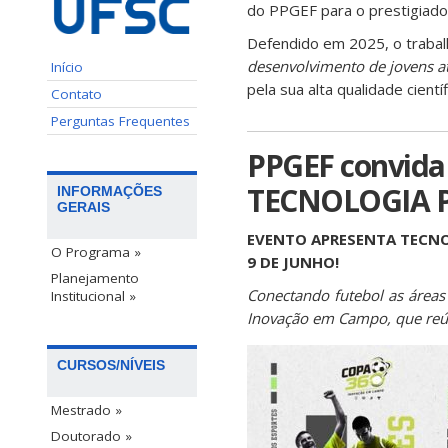
do PPGEF para o prestigiad
Defendido em 2025, o trabalh
desenvolvimento de jovens atl
Início
pela sua alta qualidade cientí
Contato
Perguntas Frequentes
PPGEF convida
TECNOLOGIA P
INFORMAÇÕES
GERAIS
EVENTO APRESENTA TECNO
O Programa »
9 DE JUNHO!
Planejamento
Conectando futebol as áreas
Institucional »
Inovação em Campo, que reún
CURSOS/NÍVEIS
Mestrado »
Doutorado »