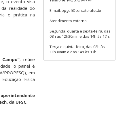
Telefone: (48) 3721-4774
te, o evento visa
r da realidade do
E-mail: ppgef@contato.ufsc.br
ria e prática na
Atendimento externo:
Segunda, quarta e sexta-feira, das
08h às 12h30min e das 14h às 17h.
Terça e quinta-feira, das 08h às
11h30min e das 14h às 17h.
m Campo”
, reúne
idade, o painel é
OVA/PROPESQ), em
Educação Física
 Superintendente
ech, da UFSC
.