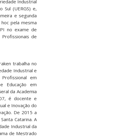
iedade Industrial
o Sul (UERGS) e,
imeira e segunda
ad hoc pela mesma
INPI no exame de
 Profissionais de
aken trabalha no
dade Industrial e
Profissional em
a e Educação em
Geral da Academia
007, é docente e
ual e Inovação do
vação. De 2015 a
Santa Catarina. A
ade Industrial da
rama de Mestrado