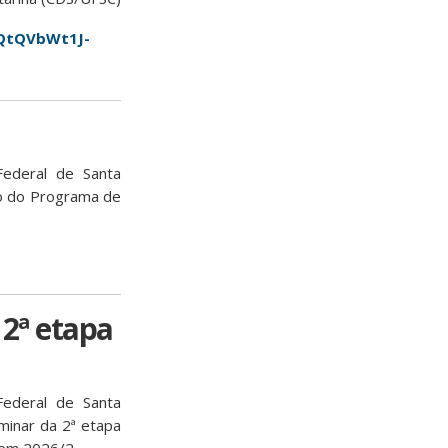
BQtQVbWt1J-
ederal de Santa
do do Programa de
 2ª etapa
ederal de Santa
iminar da 2ª etapa