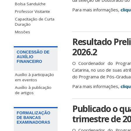
da seleção de Doutorado do
Bolsa Sanduíche
Para mais informações,
cliqu
Professor Visitante
Capacitação de Curta
Duração
Missões
Resultado Prel
2026.2
CONCESSÃO DE
AUXÍLIO
FINANCEIRO
O Coordenador do Program
Catarina, no uso de suas atr
Auxílio à participação
do Programa de Pós-Graduaç
em eventos
Para mais informações,
cliqu
Auxílio à publicação
de artigos
Publicado o qua
FORMALIZAÇÃO
trimestre de 20
DE BANCAS
EXAMINADORAS
O Coordenador do Program