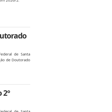
 em 2026/2.
outorado
ederal de Santa
leção de Doutorado
 2º
ederal de Santa