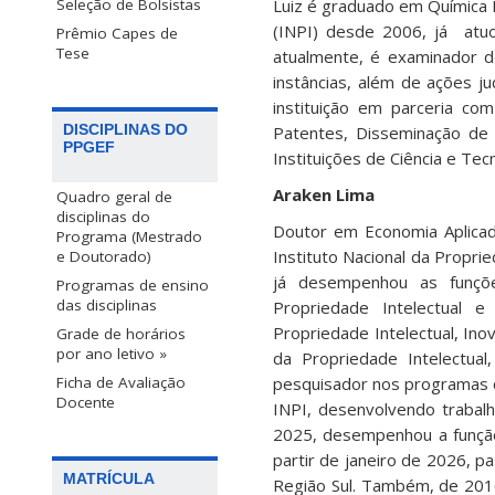
Luiz é graduado em Química 
Seleção de Bolsistas
(INPI) desde 2006, já atu
Prêmio Capes de
Tese
atualmente, é examinador d
instâncias, além de ações j
instituição em parceria co
DISCIPLINAS DO
Patentes, Disseminação de 
PPGEF
Instituições de Ciência e Tec
Araken Lima
Quadro geral de
disciplinas do
Doutor em Economia Aplicad
Programa (Mestrado
Instituto Nacional da Propri
e Doutorado)
já desempenhou as funçõ
Programas de ensino
das disciplinas
Propriedade Intelectual 
Propriedade Intelectual, I
Grade de horários
por ano letivo »
da Propriedade Intelectua
pesquisador nos programas d
Ficha de Avaliação
Docente
INPI, desenvolvendo trabal
2025, desempenhou a função
partir de janeiro de 2026, p
MATRÍCULA
Região Sul. Também, de 201