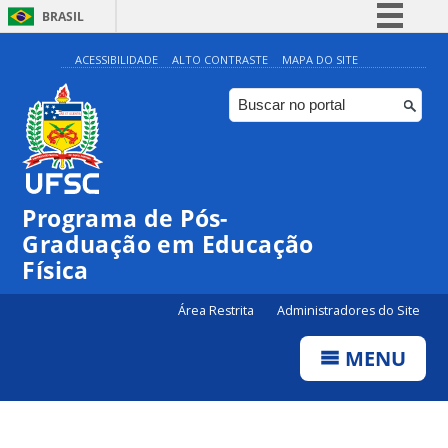
BRASIL
Simplifique!
ACESSIBILIDADE
ALTO CONTRASTE
MAPA DO SITE
Comunica BR
Participe
Acesso à informação
Legislação
Programa de Pós-
Canais
Graduação em Educação
Física
Área Restrita
Administradores do Site
MENU