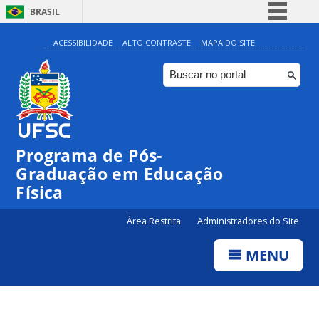
BRASIL
Simplifique!
ACESSIBILIDADE
ALTO CONTRASTE
MAPA DO SITE
Comunica BR
Participe
Acesso à informação
Legislação
Programa de Pós-
Canais
Graduação em Educação
Física
Área Restrita
Administradores do Site
MENU