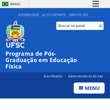
BRASIL
Simplifique!
ACESSIBILIDADE
ALTO CONTRASTE
MAPA DO SITE
Comunica BR
Participe
Acesso à informação
Legislação
Programa de Pós-
Canais
Graduação em Educação
Física
Área Restrita
Administradores do Site
MENU