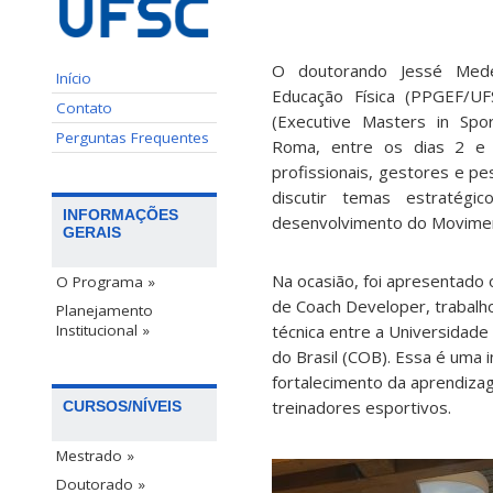
O doutorando Jessé Med
Início
Educação Física (PPGEF/UF
Contato
(Executive Masters in Spo
Perguntas Frequentes
Roma, entre os dias 2 e
profissionais, gestores e p
discutir temas estratégi
INFORMAÇÕES
desenvolvimento do Movimen
GERAIS
Na ocasião, foi apresentado
O Programa »
de Coach Developer, trabalh
Planejamento
Institucional »
técnica entre a Universidade
do Brasil (COB). Essa é uma in
fortalecimento da aprendiz
treinadores esportivos.
CURSOS/NÍVEIS
Mestrado »
Doutorado »