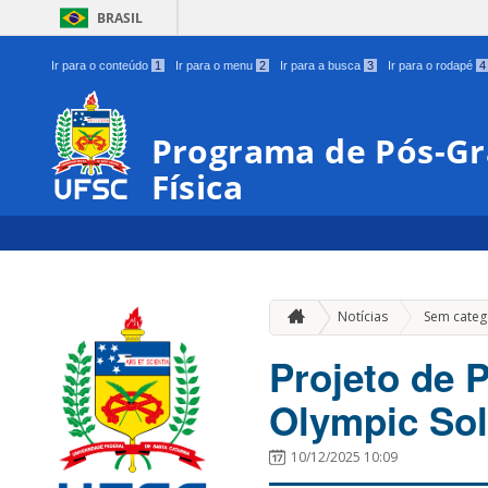
BRASIL
Ir para o conteúdo
1
Ir para o menu
2
Ir para a busca
3
Ir para o rodapé
4
Programa de Pós-G
Física
Notícias
Sem categ
Projeto de 
Olympic Sol
10/12/2025 10:09