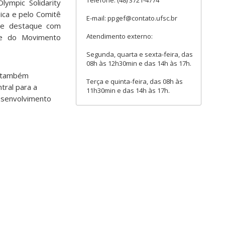
Telefone: (48) 3721-4774
lympic Solidarity
ica e pelo Comitê
E-mail: ppgef@contato.ufsc.br
s de destaque com
Atendimento externo:
e e do Movimento
Segunda, quarta e sexta-feira, das
08h às 12h30min e das 14h às 17h.
d, também
Terça e quinta-feira, das 08h às
tral para a
11h30min e das 14h às 17h.
esenvolvimento