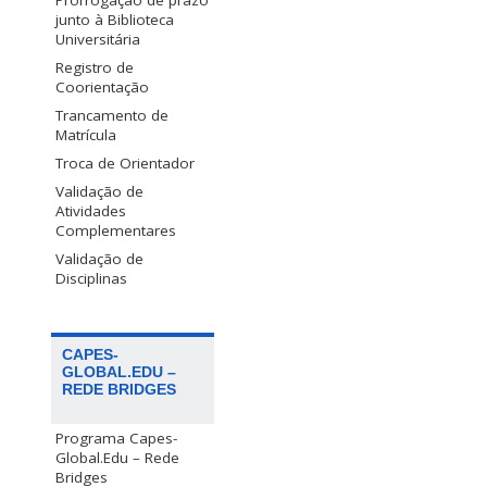
Prorrogação de prazo
junto à Biblioteca
Universitária
Registro de
Coorientação
Trancamento de
Matrícula
Troca de Orientador
Validação de
Atividades
Complementares
Validação de
Disciplinas
CAPES-
GLOBAL.EDU –
REDE BRIDGES
Programa Capes-
Global.Edu – Rede
Bridges